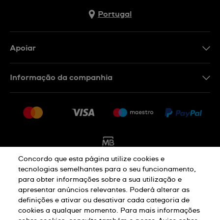
Portugal
Apoiar
Formulário De Contacto
Informação da companhia
FAQ
Imprensa
Política De Envio E Devolução
Carreiras
Rescindir o contrato
Sitemap
Concordo que esta página utilize cookies e
tecnologias semelhantes para o seu funcionamento,
Aviso De Privacidade
Aviso De Cookies
para obter informações sobre a sua utilização e
apresentar anúncios relevantes. Poderá alterar as
definições e ativar ou desativar cada categoria de
cookies a qualquer momento. Para mais informações
Termos E Condições De Uso