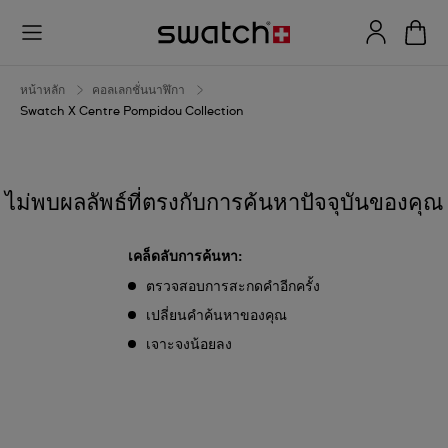
Swatch
X
Centre
หน้าหลัก
คอลเลกชั่นนาฬิกา
Swatch X Centre Pompidou Collection
Pompidou
Collection
ไม่พบผลลัพธ์ที่ตรงกับการค้นหาปัจจุบันของคุณ
เคล็ดลับการค้นหา:
ตรวจสอบการสะกดคำอีกครั้ง
เปลี่ยนคำค้นหาของคุณ
เจาะจงน้อยลง