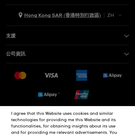
Hong Kong SAR (香港特別行政區)
ZH
ZH
EN
支援
聯繫我們
公司資訊
常見問題
最新消息
免費送貨及退換貨
就業機會
銷售條款
Sitemap
I agree that this Website uses cookies and similar
私隱政策
Cookie Notice
technologies for providing me this Website and its
functionalities, for obtaining insights about its use
and for providing me relevant advertisements. You