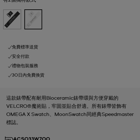
有2個獨特款式
免費標準送貨
安全付款
禮物包裝服務
30日內免費換貨
這款錶帶配有耐用Bioceramic錶帶環與方便穿戴的
VELCRO®魔術貼，牢固並貼合舒適。所有錶帶皆飾有
OMEGA X Swatch、MoonSwatch同經典Speedmaster
標誌。
ACSO33W700