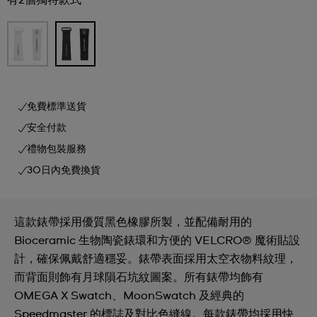
有2個獨特款式
免費標準送貨
安全付款
禮物包裝服務
30日內免費換貨
這款錶帶採用優質黑色橡膠所製，並配備耐用的
Bioceramic 生物陶瓷錶環和方便的 VELCRO® 魔術貼設
計，確保佩戴舒適穩妥。錶帶表面採用太空衣物料紋理，
而背面則飾有月球隕石坑紋圖案。所有錶帶均飾有
OMEGA X Swatch、MoonSwatch 及經典的
Speedmaster 的標誌及對比色縫線。每款錶帶均採用快