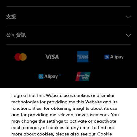
ZH
EN
支援
聯繫我們
公司資訊
常見問題
最新消息
免費送貨及退換貨
就業機會
銷售條款
Sitemap
I agree that this Website uses cookies and similar
私隱政策
Cookie Notice
technologies for providing me this Website and its
functionalities, for obtaining insights about its use
and for providing me relevant advertisements. You
使用條款
may change the settings to activate or deactivate
each category of cookies at any time. To find out
more about cookies, please also see our
Cookie