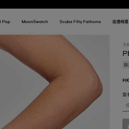
l Pop
MoonSwatch
Scuba Fifty Fathoms
送禮精選
主
P
防
HK
當