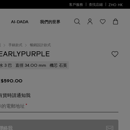
客戶服務
查找店鋪
ZHO
HK
尋找一些
尋
找
AI-DADA
我們的世界
一
些
頁
手錶款式
暢銷設計款式
EARLYPURPLE
水 3 巴
直徑 34.00 mm
機芯 石英
$590.00
有貨時請通知我
*
你的電郵地址
聯絡我