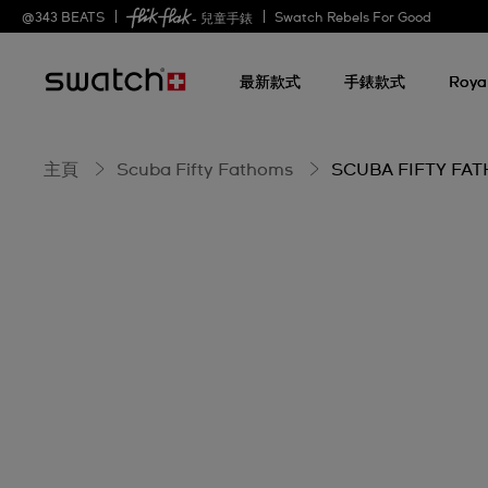
SCUBA
@
343
BEATS
Swatch Rebels For Good
- 兒童手錶
最新款式
手錶款式
Roya
FIFTY
FATHOMS
主頁
Scuba Fifty Fathoms
SCUBA FIFTY FA