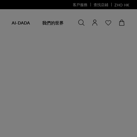
客戶服務
查找店鋪
ZHO
HK
尋找一些
尋
找
AI-DADA
我們的世界
一
些