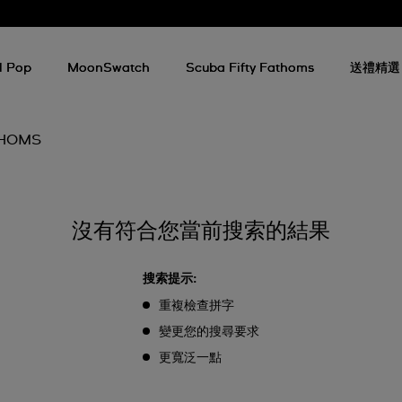
l Pop
MoonSwatch
Scuba Fifty Fathoms
送禮精選
THOMS
沒有符合您當前搜索的結果
搜索提示:
重複檢查拼字
變更您的搜尋要求
更寬泛一點