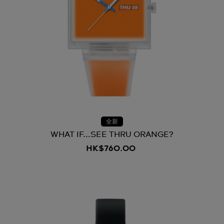
全新
WHAT IF...SEE THRU ORANGE?
HK$760.00