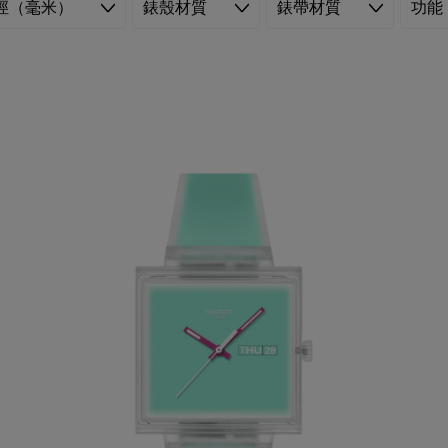
徑（毫米）
錶殼材質
錶帶材質
功能