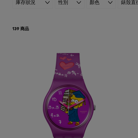
庫存狀況
性別
顏色
錶殼直
139 商品