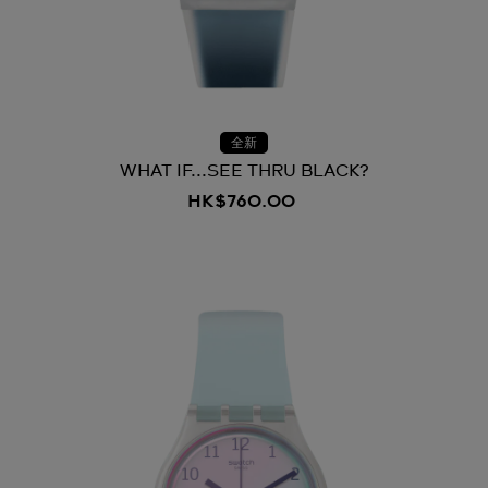
全新
WHAT IF...SEE THRU BLACK?
HK$760.00