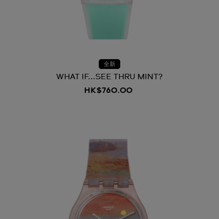
全新
WHAT IF...SEE THRU MINT?
HK$760.00