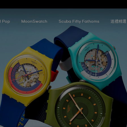
l Pop
MoonSwatch
Scuba Fifty Fathoms
送禮精選