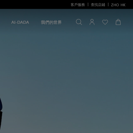
客戶服務
查找店鋪
ZHO
HK
尋找一些
尋
找
AI-DADA
我們的世界
一
些