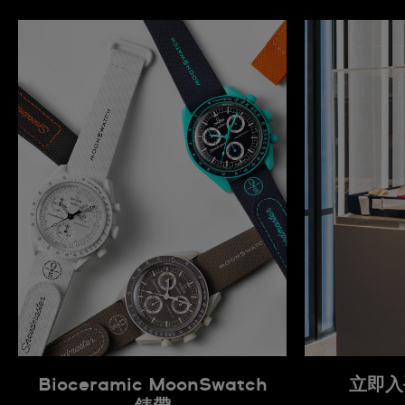
Bioceramic MoonSwatch
立即入