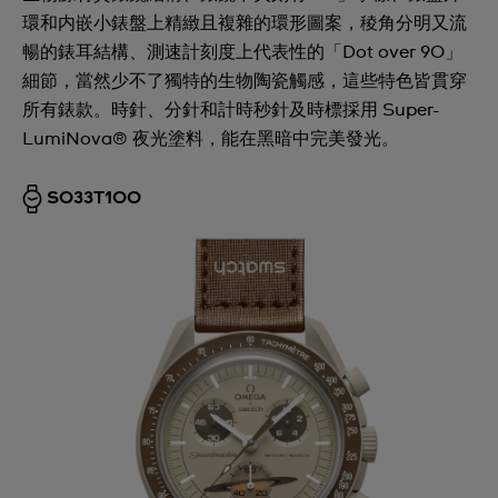
環和内嵌小錶盤上精緻且複雜的環形圖案，稜角分明又流
暢的錶耳結構、測速計刻度上代表性的「Dot over 90」
細節，當然少不了獨特的生物陶瓷觸感，這些特色皆貫穿
所有錶款。時針、分針和計時秒針及時標採用 Super-
LumiNova® 夜光塗料，能在黑暗中完美發光。
SO33T100