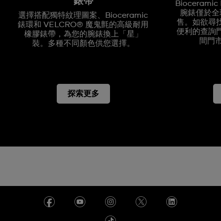
錶帶
Biocerami
腕錶僅於全球
選擇搭配獨特紋理圖案、Bioceramic
售。如欲尋
錶環和 VELCRO® 魔鬼氈的高級耐用
便利的查詢
橡膠錶帶，為您的腕錶換上「星」
間門
裝。多種不同顏色供您選擇。
探索更多