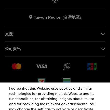
Taiwan Region (台灣地區)
支援
聯繫我們
公司資訊
常見問題解答
媒體中心
運送與退貨
工作機會
銷售條款
網站導覽
I agree that this Website uses cookies and similar
technologies for providing me this Website and its
functionalities, for obtaining insights about its use
隱私權政策
Cookie Notice
and for providing me relevant advertisements. You
may change the settings to activate or deactivate