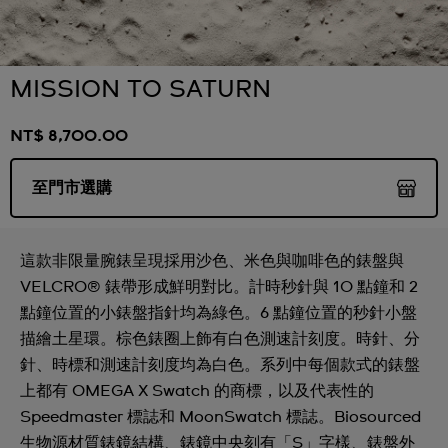
MISSION TO SATURN
NT$ 8,700.00
至門市選購
這款非限量腕錶呈現採用沙色、米色與咖啡色的錶盤與
VELCRO® 錶帶形成鮮明對比。計時秒針與 10 點鐘和 2
點鐘位置的小錶盤指針均為綠色。6 點鐘位置的秒針小盤
描繪土星環。棕色錶圈上飾有白色測速計刻度。時針、分
針、時標和測速計刻度均為白色。系列中每個款式的錶盤
上都有 OMEGA X Swatch 的商標，以及代表性的
Speedmaster 標誌和 MoonSwatch 標誌。Biosourced
生物源材質錶鏡結構、錶鏡中央刻有「S」字樣、錶盤外