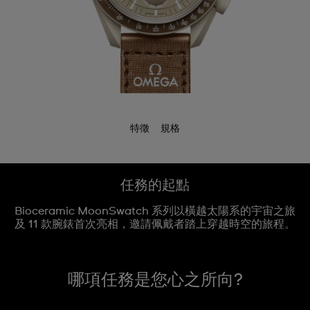
特徵
規格
任務的起點
Bioceramic MoonSwatch 系列以橫越太陽系的宇宙之旅
及 11 款腕錶首次亮相，邀請佩戴者踏上穿越時空的旅程。
哪項任務是您心之所向?