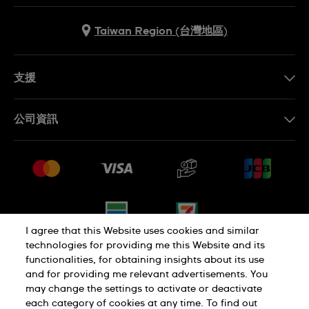
Taiwan Region (台灣地區)
支援
聯繫我們
公司資訊
常見問題解答
媒體中心
運送與退貨
工作機會
銷售條款
網站導覽
I agree that this Website uses cookies and similar
technologies for providing me this Website and its
functionalities, for obtaining insights about its use
隱私權政策
Cookie Notice
and for providing me relevant advertisements. You
may change the settings to activate or deactivate
each category of cookies at any time. To find out
使用者條款