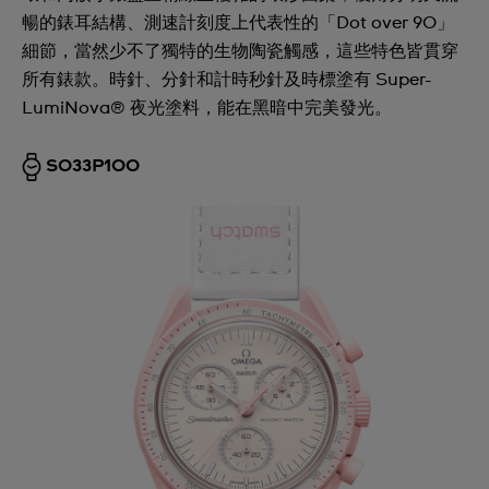
暢的錶耳結構、測速計刻度上代表性的「Dot over 90」
細節，當然少不了獨特的生物陶瓷觸感，這些特色皆貫穿
所有錶款。時針、分針和計時秒針及時標塗有 Super-
LumiNova® 夜光塗料，能在黑暗中完美發光。
SO33P100