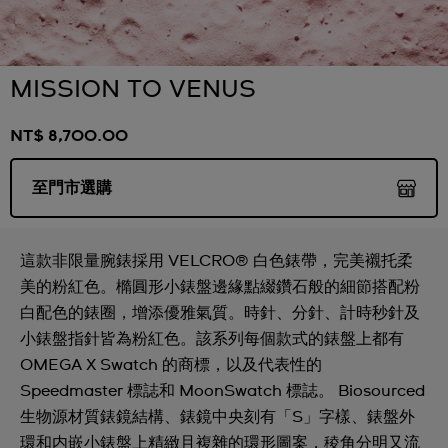
MISSION TO VENUS
NT$ 8,700.00
至門市選購
這款非限量腕錶採用 VELCRO® 白色錶帶，完美襯托柔
美的粉紅色。橢圓形小錶盤邊緣點綴鑽石般的細節搭配粉
白配色的錶圈，增添優雅氣質。時針、分針、計時秒針及
小錶盤指針皆為粉紅色。該系列每個款式的錶盤上都有
OMEGA X Swatch 的商標，以及代表性的
Speedmaster 標誌和 MoonSwatch 標誌。 Biosourced
生物源材質錶鏡結構、錶鏡中央刻有「S」字樣、錶盤外
環和内嵌小錶盤上精緻且複雜的環形圖案，稜角分明又流