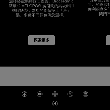
選擇搭配獨特紋理圖案、Bioceramic
售。如欲尋
錶環和 VELCRO® 魔鬼氈的高級耐用
便利的查詢
橡膠錶帶，為您的腕錶換上「星」
間門
裝。多種不同顏色供您選擇。
探索更多