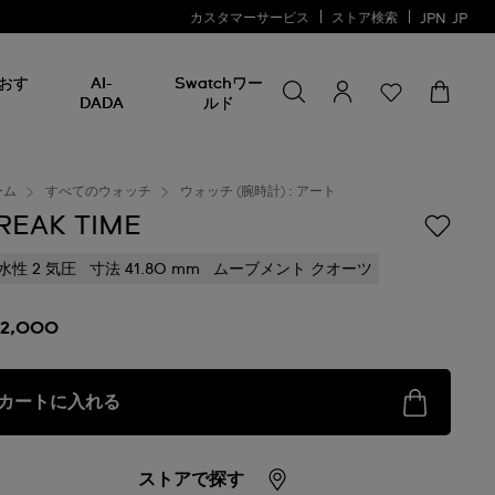
カスタマーサービス
ストア検索
JPN
JP
何かを探す
何
おす
AI-
Swatchワー
か
DADA
ルド
を
探
す
ーム
すべてのウォッチ
ウォッチ (腕時計) : アート
REAK TIME
水性 2 気圧
寸法 41.80 mm
ムーブメント クオーツ
22,000
カートに入れる
ストアで探す