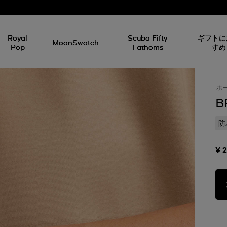
Royal
Scuba Fifty
ギフトに
MoonSwatch
Pop
Fathoms
すめ
ホ
B
防
¥ 