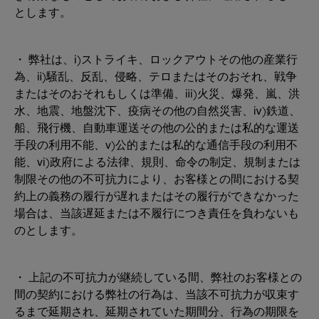
とします。
・ 弊社は、ⅰ)ストライキ、ロックアウトその他の産業行
為、ⅱ)騒乱、反乱、侵略、テロまたはそのおそれ、戦争
またはそのおそれもしくは準備、ⅲ)火災、爆発、嵐、洪
水、地震、地盤沈下、疫病その他の自然災害、ⅳ)鉄道、
船、飛行機、自動車運送その他の公的または私的な運送
手段の利用不能、ⅴ)公的または私的な通信手段の利用不
能、ⅵ)政府による法律、規則、命令の制定、規制または
制限その他の不可抗力により、お客様との間における契
約上の義務の履行が遅れまたはその履行ができなかった
場合は、当該遅延または不履行につき責任を負わないも
のとします。
・ 上記の不可抗力が継続している間、弊社のお客様との
間の契約における弊社の行為は、当該不可抗力が収束す
るまで延期され、延期されていた期間分、行為の期限を