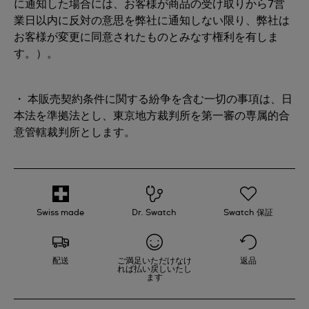
に通知した場合には、お客様が商品の受け取りから7営
業日以内に反対の意思を弊社に通知しない限り、弊社は
お客様が変更に同意されたものとみなす権利を有しま
す。）。
・ 本販売契約条件に関する紛争を含む一切の事項は、日
本法を準拠法とし、東京地方裁判所を第一審の専属的合
意管轄裁判所とします。
Swiss made
Dr. Swatch
Swatch 保証
配送
ご満足いただけなけ
返品
れば払い戻しいたし
ます