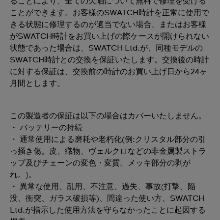
ることにより、全ての欠陥について無料で修理を受ける
ことができます。お客様のSWATCH時計を正常に使用で
きる状態に修理するのが適当でない場合、またはお客様
がSWATCH時計をお買い上げの際ケースが開けられない
状態であった場合は、SWATCH Ltd.が、同種モデルの
SWATCH時計との交換を保証いたします。交換後の時計
に対する保証は、交換前の時計のお買い上げ日から24ヶ
月間とします。
この製造者の保証は以下の場合はカバーいたしません。
・ バッテリーの持続
・ 通常使用による磨耗や老朽化(例:クリスタル部分の引
っ掻き傷。皮、織物、ヴェルクロなどの非金属製ストラ
ップ及びチェーンの変色・変質。メッキ部分の剥が
れ。)。
・ 異常な使用、乱用、不注意、過失、事故(打撃、陥
没、衝突、ガラス破損等)、間違った使い方、SWATCH
Ltd.が指示した使用方法を守らなかったことに起因する