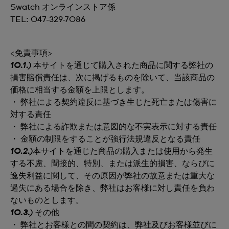
Swatch オンラインストア係
TEL: 047-329-7086
<免責事項>
10.1.)
本サイトを通じて購入された商品に関する弊社の
損害賠償責任は、次に掲げるものを除いて、当該商品の
価格に相当する金額を上限とします。
・ 弊社による契約違反に基づき生じた死亡または傷害に
対する責任
・ 弊社による詐欺または意図的な不実表示に対する責任
・ 金額の制限をすることが強行法規違反となる責任
10.2.)
本サイトを通じた商品の購入または使用から発生
する不慮、間接的、特別、または派生的損害、ならびに
逸失利益に関して、その原因が弊社の故意または重大な
過失にある場合を除き、弊社はお客様に対し責任を負わ
ないものとします。
10.3.)
その他
・ 弊社とお客様との間の契約は、弊社及びお客様並びに