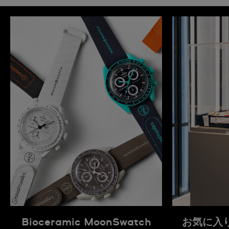
Bioceramic MoonSwatch
お気に入