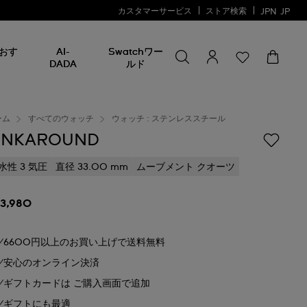
カスタマーサービス
ストア検索
JPN
JP
何かを探す
何
おす
AI-
Swatchワー
か
DADA
ルド
を
探
す
ーム
すべてのウォッチ
ウォッチ : ステンレススチール
INKAROUND
水性 3 気圧
直径 33.00 mm
ムーブメント クオーツ
23,980
6600円以上のお買い上げで送料無料
安心のオンライン決済
ギフトカードは ご購入画面で追加
ギフトにも最適