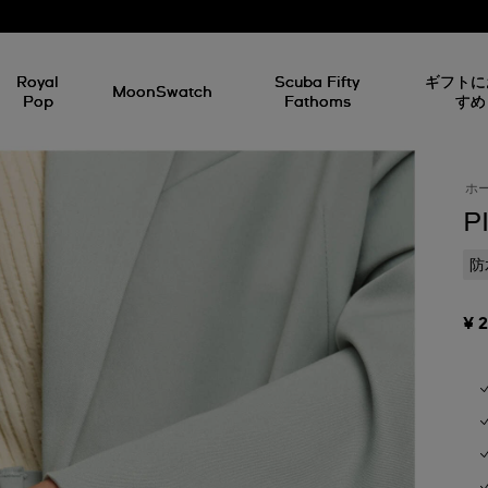
Royal
Scuba Fifty
ギフトに
MoonSwatch
Pop
Fathoms
すめ
ホ
P
防
¥ 