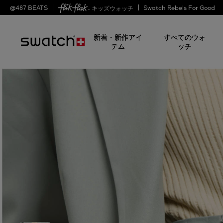
@
487
BEATS
Swatch Rebels For Good
- キッズウォッチ
新着・新作アイ
すべてのウォ
テム
ッチ