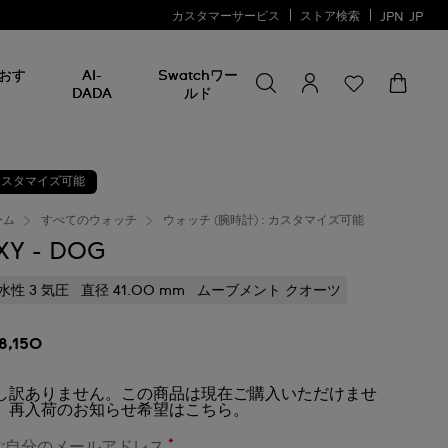
カスタマーサービス
ストア検索
JPN
JP
何かを探す
何
おす
AI-
Swatchワー
か
DADA
ルド
を
探
す
カスタマイズ可能
ーム
すべてのウォッチ
ウォッチ (腕時計) : カスタマイズ可能
XY - DOG
水性 3 気圧
直径 41.00 mm
ムーブメント クオーツ
18,150
し訳ありません。この商品は現在ご購入いただけませ
。再入荷のお知らせ希望はこちら。
*
ご自分のメールアドレス