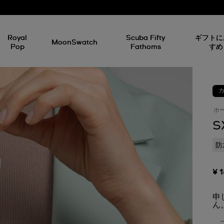
Royal
Scuba Fifty
ギフトに
MoonSwatch
Pop
Fathoms
すめ
ホ
S
防
¥ 
申
ん