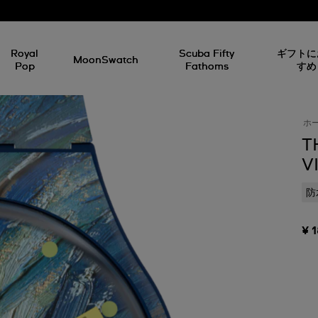
Royal
Scuba Fifty
ギフトに
MoonSwatch
Pop
Fathoms
すめ
ホ
T
V
防
¥ 