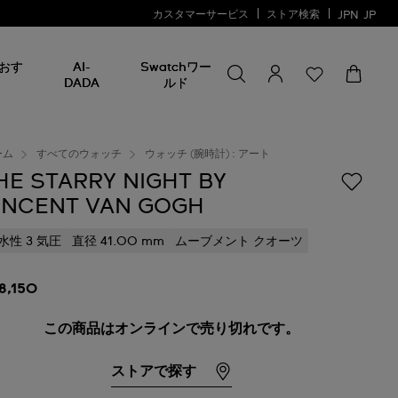
カスタマーサービス
ストア検索
JPN
JP
何かを探す
何
おす
AI-
Swatchワー
か
DADA
ルド
を
探
す
ーム
すべてのウォッチ
ウォッチ (腕時計) : アート
HE STARRY NIGHT BY
INCENT VAN GOGH
水性 3 気圧
直径 41.00 mm
ムーブメント クオーツ
18,150
この商品はオンラインで売り切れです。
ストアで探す