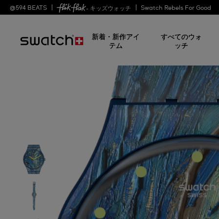
@
594
BEATS
Swatch Rebels For Good
- キッズウォッチ
新着・新作アイ
すべてのウォ
テム
ッチ