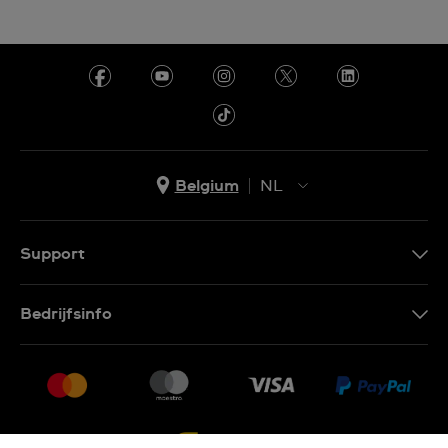
Belgium
NL
NL
FR
Support
Contacteer Ons
Bedrijfsinfo
FAQ
Pers
Levering
Vacatures
Retournering
Sitemap
Verkoopvoorwaarden