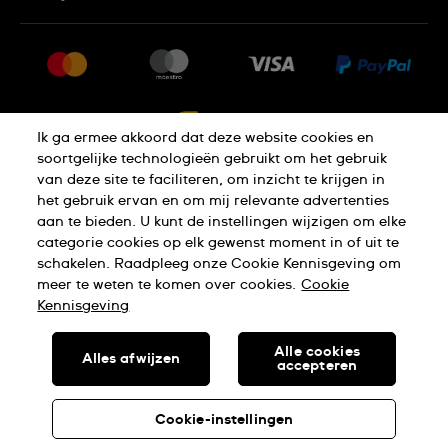
FAQ
Pers
Levering
Vacatures
Retournering
Sitemap
Verkoopvoorwaarden
Ik ga ermee akkoord dat deze website cookies en
Annulering van de overeenkomst
soortgelijke technologieën gebruikt om het gebruik
van deze site te faciliteren, om inzicht te krijgen in
het gebruik ervan en om mij relevante advertenties
Privacy Verklaring
Cookies
aan te bieden. U kunt de instellingen wijzigen om elke
categorie cookies op elk gewenst moment in of uit te
schakelen. Raadpleeg onze Cookie Kennisgeving om
Gebruiksvoorwaarden
meer te weten te komen over cookies.
Cookie
Kennisgeving
SWISS MADE
Alle cookies
Alles afwijzen
accepteren
© SWATCH AG 2026. ALLE RECHTEN VOORBEHOUDEN: SWISS
WATCHES
Cookie-instellingen