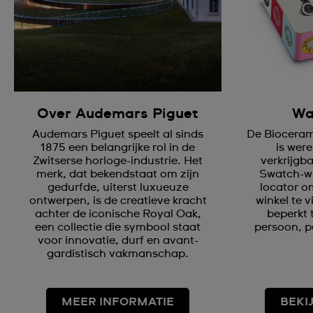
Over Audemars Piguet
Wa
Audemars Piguet speelt al sinds
De Bioceram
1875 een belangrijke rol in de
is were
Zwitserse horloge-industrie. Het
verkrijgb
merk, dat bekendstaat om zijn
Swatch-wi
gedurfde, uiterst luxueuze
locator om
ontwerpen, is de creatieve kracht
winkel te 
achter de iconische Royal Oak,
beperkt 
een collectie die symbool staat
persoon, p
voor innovatie, durf en avant-
gardistisch vakmanschap.
MEER INFORMATIE
BEKI