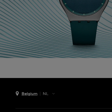
Belgium
NL
NL
FR