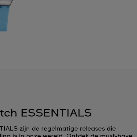
tch ESSENTIALS
ALS zijn de regelmatige releases die
ing is in onze wereld. Ontdek de must-have