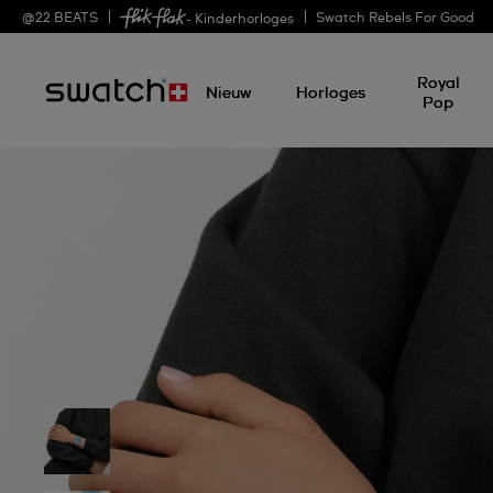
@
22
BEATS
Swatch Rebels For Good
- Kinderhorloges
Royal
Nieuw
Horloges
Pop