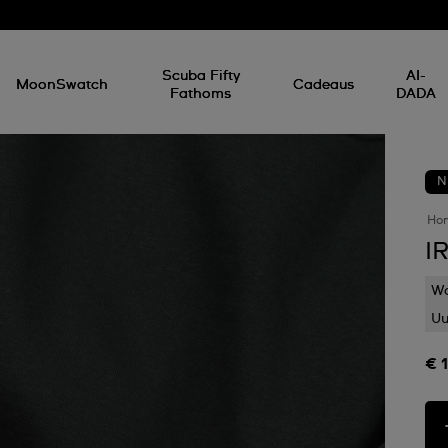
Scuba Fifty
AI-
MoonSwatch
Cadeaus
Fathoms
DADA
N
Ho
I
Wa
Uu
€ 