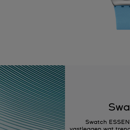
Swa
Swatch ESSENTI
vastleggen wat trend