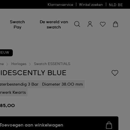
Klantenservice
Winkel zoeken
NLD
BE
Zoeken naar iets
Zoeken
Swatch
De wereld van
naar
Pay
swatch
iets
IEUW
me
Horloges
Swatch ESSENTIALS
RIDESCENTLY BLUE
terbestendig 3 Bar
Diameter 38.00 mm
rwerk Kwarts
185,00
Toevoegen aan winkelwagen