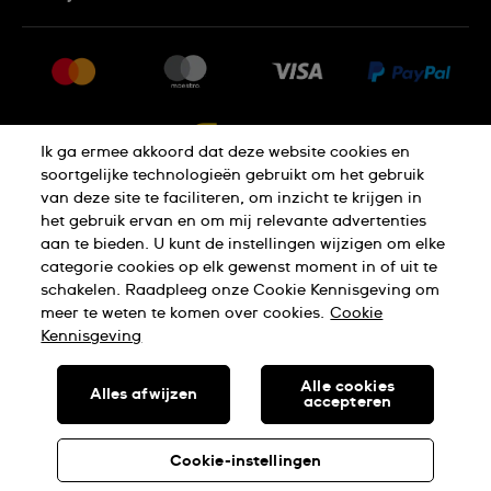
FAQ
Pers
Levering
Vacatures
Retournering
Sitemap
Verkoopvoorwaarden
Ik ga ermee akkoord dat deze website cookies en
Annulering van de overeenkomst
soortgelijke technologieën gebruikt om het gebruik
van deze site te faciliteren, om inzicht te krijgen in
het gebruik ervan en om mij relevante advertenties
Privacy Verklaring
Cookies
aan te bieden. U kunt de instellingen wijzigen om elke
categorie cookies op elk gewenst moment in of uit te
schakelen. Raadpleeg onze Cookie Kennisgeving om
Gebruiksvoorwaarden
meer te weten te komen over cookies.
Cookie
Kennisgeving
SWISS MADE
Alle cookies
Alles afwijzen
accepteren
© SWATCH AG 2026. ALLE RECHTEN VOORBEHOUDEN: SWISS
WATCHES
Cookie-instellingen