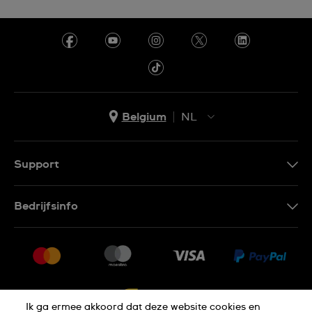
Belgium
NL
NL
FR
Support
Contacteer Ons
Bedrijfsinfo
FAQ
Pers
Levering
Vacatures
Retournering
Sitemap
Verkoopvoorwaarden
Ik ga ermee akkoord dat deze website cookies en