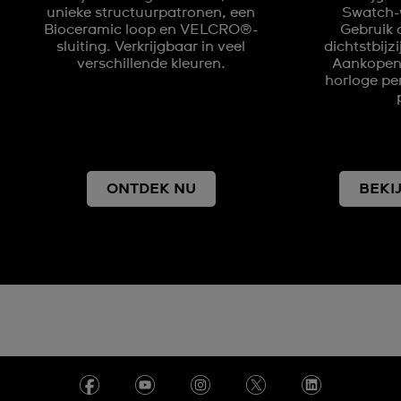
unieke structuurpatronen, een
Swatch-w
Bioceramic loop en VELCRO®-
Gebruik 
sluiting. Verkrijgbaar in veel
dichtstbijz
verschillende kleuren.
Aankopen 
horloge pe
ONTDEK NU
BEKI