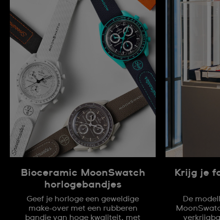
Bioceramic MoonSwatch
Krijg je 
horlogebandjes
Geef je horloge een geweldige
De modell
make-over met een rubberen
MoonSwatch 
bandje van hoge kwaliteit, met
verkrijgb