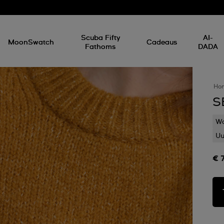
Scuba Fifty
AI-
MoonSwatch
Cadeaus
Fathoms
DADA
Ho
S
Wa
Uu
€ 