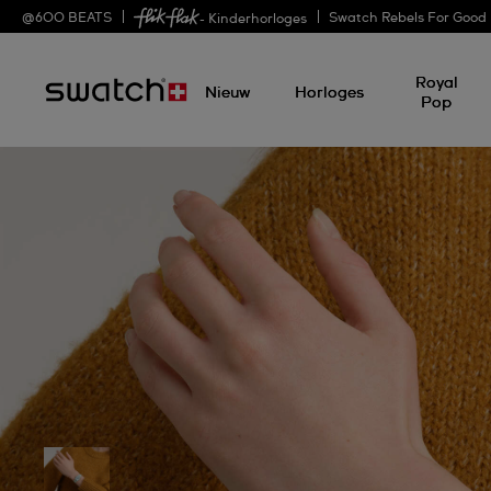
@
600
BEATS
Swatch Rebels For Good
- Kinderhorloges
Royal
Nieuw
Horloges
Pop