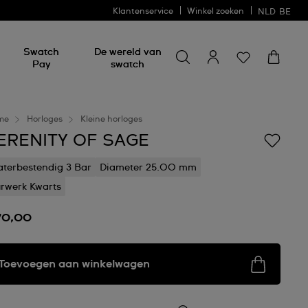
Klantenservice
Winkel zoeken
NLD
BE
Zoeken naar iets
Zoeken
Swatch
De wereld van
naar
Pay
swatch
iets
me
Horloges
Kleine horloges
ERENITY OF SAGE
terbestendig 3 Bar
Diameter 25.00 mm
rwerk Kwarts
70,00
Toevoegen aan winkelwagen