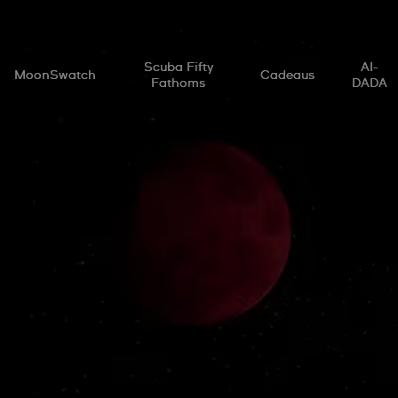
Scuba Fifty
AI-
MoonSwatch
Cadeaus
Fathoms
DADA