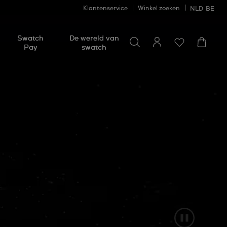
Klantenservice
Winkel zoeken
NLD
BE
Zoeken naar iets
Zoeken
Swatch
De wereld van
naar
Pay
swatch
iets