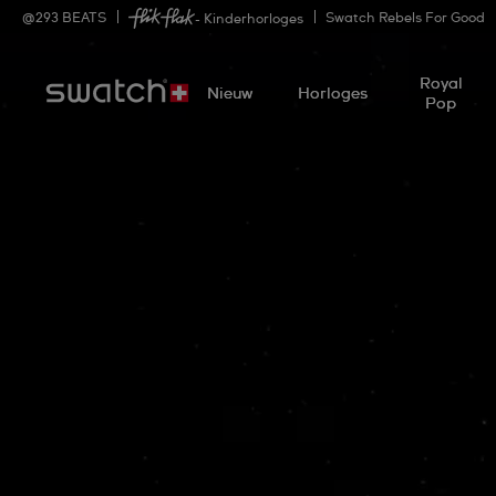
@
293
BEATS
Swatch Rebels For Good
- Kinderhorloges
Royal
Nieuw
Horloges
Pop