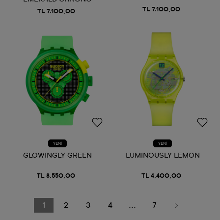
TL 7.100,00
TL 7.100,00
YENİ
YENİ
GLOWINGLY GREEN
LUMINOUSLY LEMON
TL 8.550,00
TL 4.400,00
1
2
3
4
...
7