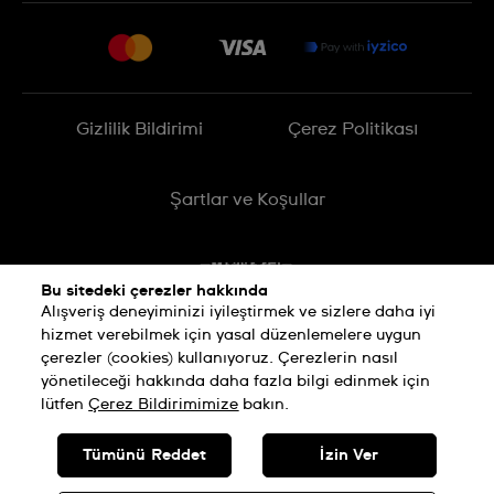
Sitemap
Teslimat
İade Politikası
İşlem Rehberi
Gizlilik Bildirimi
Çerez Politikası
Online cayma talebinizle ilgili
Şartlar ve Koşullar
Bu sitedeki çerezler hakkında
Alışveriş deneyiminizi iyileştirmek ve sizlere daha iyi
hizmet verebilmek için yasal düzenlemelere uygun
çerezler (cookies) kullanıyoruz. Çerezlerin nasıl
yönetileceği hakkında daha fazla bilgi edinmek için
lütfen
Çerez Bildirimimize
bakın.
SWISS MADE
Tümünü Reddet
İzin Ver