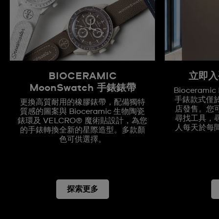
BIOCERAMIC
立即入
MoonSwatch 手錶錶帶
Biocerami
手錶款式僅於全
更換高質耐用的橡膠錶帶，配備獨特
店發售。您
質感的圖案與 Bioceramic 生物陶瓷
尋找工具，
錶環及 VELCRO® 魔術貼設計，為您
人每天於每
的手錶轉換全新的星際造型。多款顏
色可供選擇。
探索更多