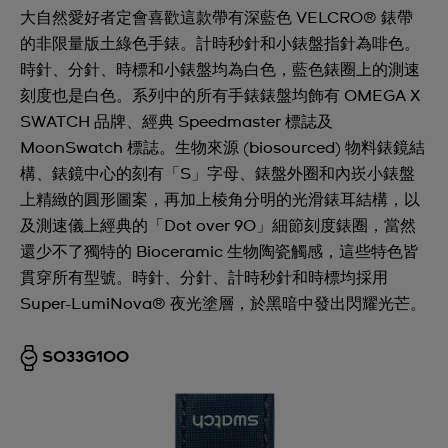
大自然愛好者定會喜歡這款帶有深藍色 VELCRO® 錶帶
的非限量版土綠色手錶。計時秒針和小錶盤指針為啡色。
時針、分針、時標和小錶盤均為白色，藍色錶圈上的測速
刻度也是白色。系列中的所有手錶錶盤均飾有 OMEGA X
SWATCH 品牌、經典 Speedmaster 標誌及
MoonSwatch 標誌。生物來源 (biosourced) 物料錶鏡結
構、錶鏡中心的刻有「S」字母、錶盤外圈和內崁小錶盤
上精緻的圓形圖案，再加上棱角分明的光滑錶耳結構，以
及測速儀上經典的「Dot over 90」細節刻度錶圈，當然
還少不了獨特的 Bioceramic 生物陶瓷觸感，這些特色皆
貫穿所有型號。時針、分針、計時秒針和時標均採用
Super-LumiNova® 夜光塗層，於黑暗中發出閃耀光芒。
SO33G100