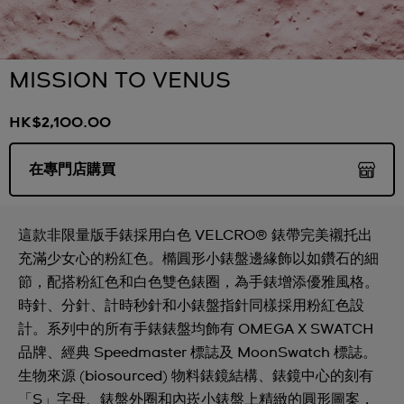
MISSION TO VENUS
HK$2,100.00
在專門店購買
這款非限量版手錶採用白色 VELCRO® 錶帶完美襯托出
充滿少女心的粉紅色。橢圓形小錶盤邊緣飾以如鑽石的細
節，配搭粉紅色和白色雙色錶圈，為手錶增添優雅風格。
時針、分針、計時秒針和小錶盤指針同樣採用粉紅色設
計。系列中的所有手錶錶盤均飾有 OMEGA X SWATCH
品牌、經典 Speedmaster 標誌及 MoonSwatch 標誌。
生物來源 (biosourced) 物料錶鏡結構、錶鏡中心的刻有
「S」字母、錶盤外圈和內崁小錶盤上精緻的圓形圖案，