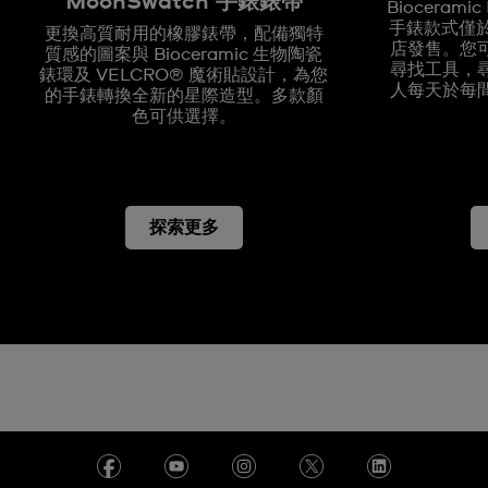
MoonSwatch 手錶錶帶
Biocerami
手錶款式僅於全
更換高質耐用的橡膠錶帶，配備獨特
店發售。您
質感的圖案與 Bioceramic 生物陶瓷
尋找工具，
錶環及 VELCRO® 魔術貼設計，為您
人每天於每
的手錶轉換全新的星際造型。多款顏
色可供選擇。
探索更多