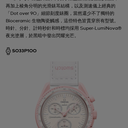
再加上棱角分明的光滑錶耳結構，以及測速儀上經典的
「Dot over 90」細節刻度錶圈，當然還少不了獨特的
Bioceramic 生物陶瓷觸感，這些特色皆貫穿所有型號。
時針、分針、計時秒針和時標均採用 Super-LumiNova®
夜光塗層，於黑暗中發出閃耀光芒。
SO33P100