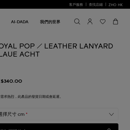
客戶服務
查找店鋪
ZHO
HK
尋找一些
尋
找
AI-DADA
我們的世界
一
些
OYAL POP / LEATHER LANYARD
LAUE ACHT
$340.00
於需求熱烈，此產品的發貨日期或會延遲。
選擇尺寸 cm
*