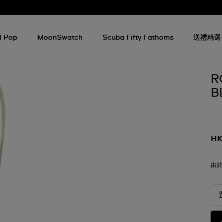
l Pop
MoonSwatch
Scuba Fifty Fathoms
送禮精選
R
B
HK
由