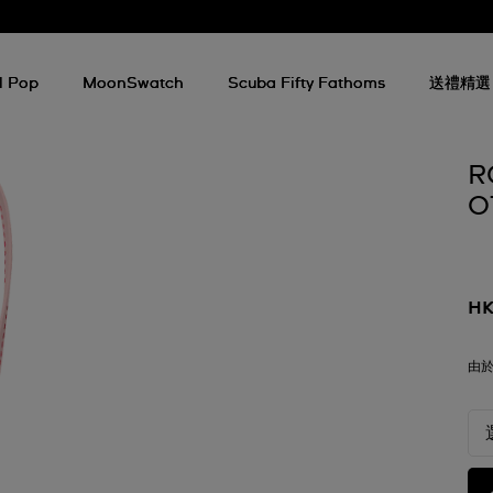
l Pop
MoonSwatch
Scuba Fifty Fathoms
送禮精選
R
O
HK
由