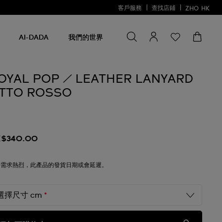
客戶服務
查找店鋪
ZHO
HK
尋找一些
尋
找
AI-DADA
我們的世界
一
些
OYAL POP / LEATHER LANYARD
TTO ROSSO
$340.00
於需求熱烈，此產品的發貨日期或會延遲。
選擇尺寸 cm
*