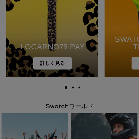
SWAT
LOCARNO79 PAY
T
詳しく見る
Swatchワールド