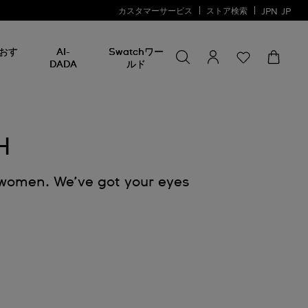
カスタマーサービス
ストア検索
JPN
JP
何かを探す
何
おす
AI-
Swatchワー
か
DADA
ルド
を
探
す
H
d women. We’ve got your eyes