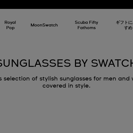
Royal
Scuba Fifty
ギフトに
MoonSwatch
Pop
Fathoms
すめ
SUNGLASSES BY SWATC
 selection of stylish sunglasses for men an
covered in style.