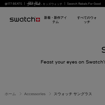
@
177
BEATS
Swatch Rebels For Good
- キッズウォッチ
新着・新作アイ
すべてのウォ
テム
ッチ
Feast your eyes on Swatch’s
ホーム
Accessories
スウォッチ サングラス