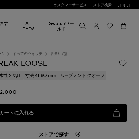
カスタマーサービス
ストア検索
JPN
JP
何かを探す
何
おす
AI-
Swatchワー
か
DADA
ルド
を
探
す
ーム
すべてのウォッチ
四角い時計
REAK LOOSE
水性 2 気圧
寸法 41.80 mm
ムーブメント クオーツ
22,000
カートに入れる
ストアで探す