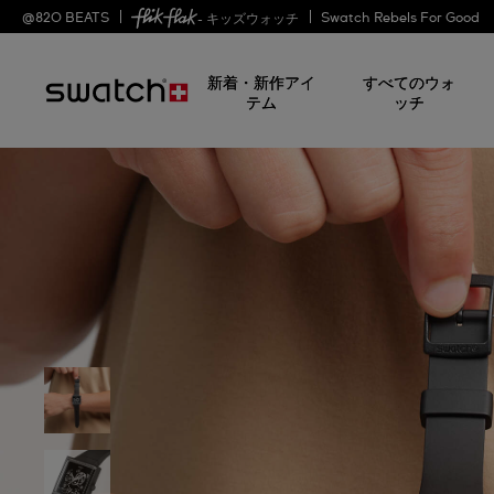
@
820
BEATS
Swatch Rebels For Good
- キッズウォッチ
新着・新作アイ
すべてのウォ
テム
ッチ