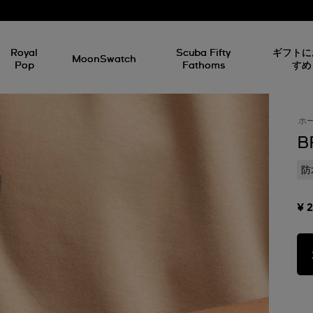
Royal
Scuba Fifty
ギフトに
MoonSwatch
Pop
Fathoms
すめ
ホ
B
防
¥ 