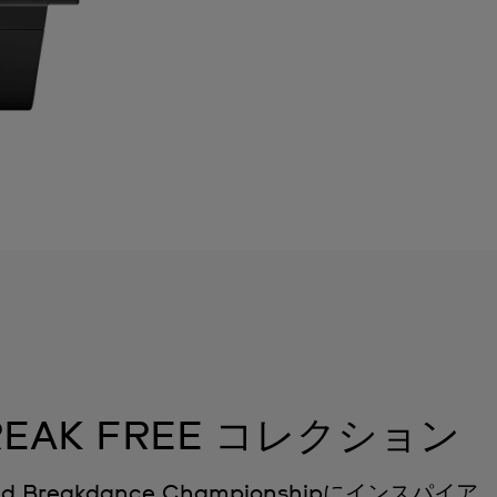
BREAK FREE コレクション
rld Breakdance Championshipにインスパイア