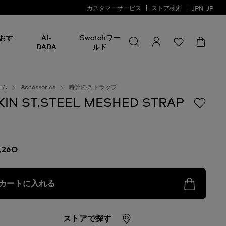
カスタマーサービス
ストア検索
JPN
JP
何かを探す
何
おす
AI-
Swatchワー
か
DADA
ルド
を
探
す
ーム
Accessories
時計のストラップ
KIN ST.STEEL MESHED STRAP
7,260
カートに入れる
ストアで探す