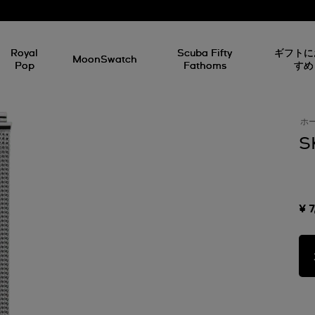
Royal
Scuba Fifty
ギフトに
MoonSwatch
Pop
Fathoms
すめ
ホ
S
¥ 