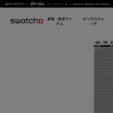
@
601
BEATS
Swatch Rebels For Good
- キッズウォッチ
新着・新作アイ
すべてのウォ
テム
ッチ