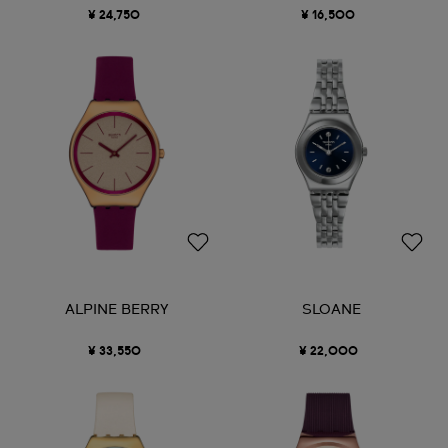
¥ 24,750
¥ 16,500
ALPINE BERRY
SLOANE
¥ 33,550
¥ 22,000