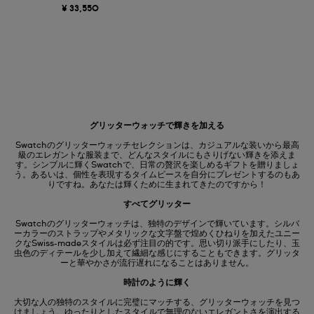
¥ 33,550
グリッターウォッチで輝きを加える
Swatchのグリッターウォッチセレクションは、カジュアルな装いから最高
級のエレガントな服装まで、どんなスタイルにもさりげない輝きを添えま
す。シンプルに輝くSwatchで、日常の贅沢を楽しめるギフトを贈りましょ
う。あるいは、個性を表現するタイムピースを自分にプレゼントするのもあ
りですね。あなたは輝くために生まれてきたのですから！
すべてグリッター
Swatchのグリッターウォッチは、独特のデザインで輝いています。シルバ
ーカラーのストラップやメタリックな文字盤で煌めくひねりを加えたユニー
クなSwiss-madeスタイルは必ず注目の的です。思い切り派手にしたり、玉
虫色のディテールを少し加えて繊細な感じにすることもできます。グリッタ
ーと華やかさが流行遅れになることはありません。
時計のように輝く
大切な人の独特のスタイルに完璧にマッチする、グリッターウォッチを見つ
けましょう。ゆったりとしたスタイルで無理のないエレガントさを演出する