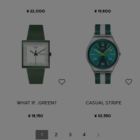
¥ 22,000
¥ 19,800
WHAT IF…GREEN?
CASUAL STRIPE
¥ 18,150
¥ 33,550
1
2
3
4