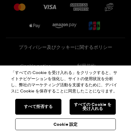
配送と返品について
Swatchで働く
販売契約条件
Sitemap
プライバシー及びクッキーに関するポリシー
Cookie notice
利用規約
「すべての Cookie を受け入れる」をクリックすると、サ
イトナビゲーションを強化し、サイトの使用状況を分析
特定商取引に関する法律に基づく表示
し、弊社のマーケティング活動を支援するために、デバイ
スに Cookie を保存することに同意したことになります。
SWISS MADE
すべての Cookie を
すべて拒否する
受け入れる
© SWATCH AG 2026. 無断複写・転載を禁じます。: SWISS WATCHES
Cookie 設定