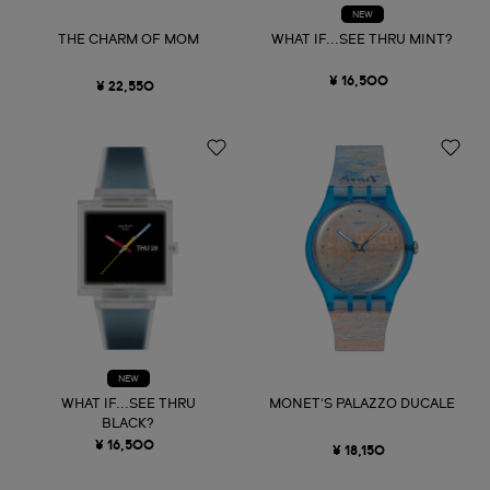
NEW
THE CHARM OF MOM
WHAT IF...SEE THRU MINT?
¥ 16,500
¥ 22,550
NEW
WHAT IF...SEE THRU
MONET'S PALAZZO DUCALE
BLACK?
¥ 16,500
¥ 18,150