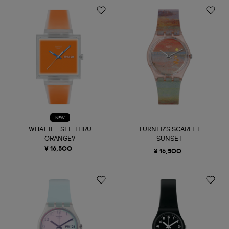
NEW
WHAT IF...SEE THRU
TURNER'S SCARLET
ORANGE?
SUNSET
¥ 16,500
¥ 16,500