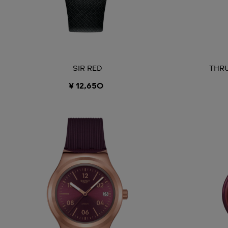
SIR RED
THR
¥ 12,650