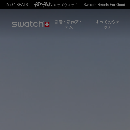
@
584
BEATS
Swatch Rebels For Good
- キッズウォッチ
新着・新作アイ
すべてのウォ
テム
ッチ