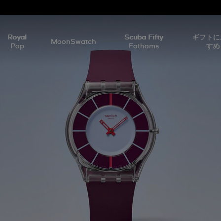
Royal
Scuba Fifty
ギフトに
MoonSwatch
Pop
Fathoms
すめ