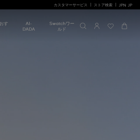
カスタマーサービス
ストア検索
JPN
JP
何かを探す
何
おす
AI-
Swatchワー
か
DADA
ルド
を
探
す