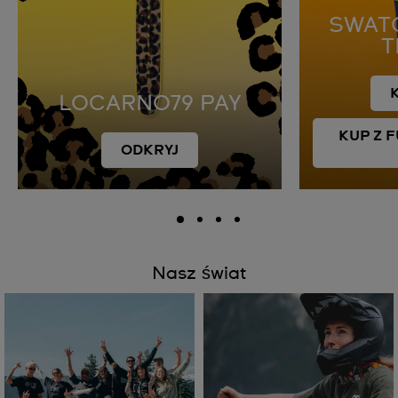
SWAT
T
LOCARNO79 PAY
KUP Z 
ODKRYJ
Nasz świat