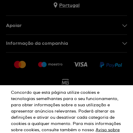
Portugal
Apoiar
Formulário De Contacto
Informação da companhia
FAQ
Imprensa
Política De Envio E Devolução
Carreiras
Rescindir o contrato
Sitemap
Concordo que esta página utilize cookies e
tecnologias semelhantes para o seu funcionamento,
para obter informações sobre a sua utilização e
Aviso De Privacidade
Aviso De Cookies
apresentar anúncios relevantes. Poderá alterar as
definições e ativar ou desativar cada categoria de
cookies a qualquer momento. Para mais informações
Termos E Condições De Uso
sobre cookies, consulte também o nosso
Aviso sobre