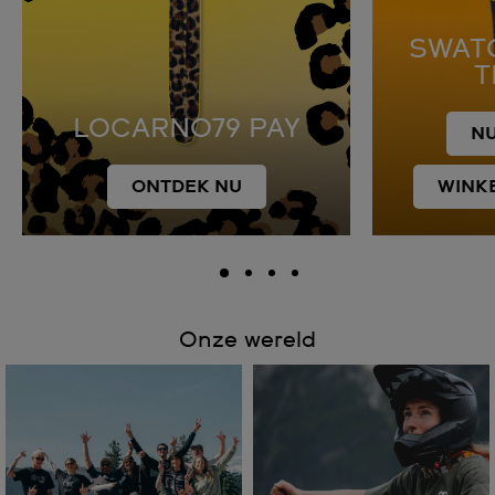
SWAT
T
LOCARNO79 PAY
NU
ONTDEK NU
WINK
Onze wereld